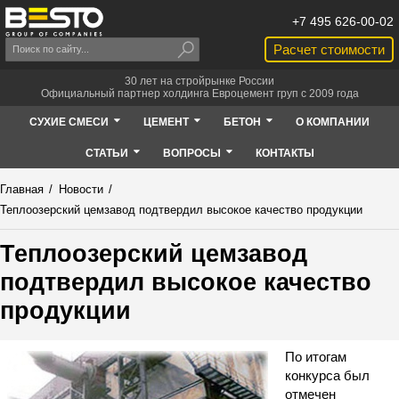
+7 495 626-00-02
Расчет стоимости
30 лет на стройрынке России
Официальный партнер холдинга Евроцемент груп с 2009 года
СУХИЕ СМЕСИ
ЦЕМЕНТ
БЕТОН
О КОМПАНИИ
СТАТЬИ
ВОПРОСЫ
КОНТАКТЫ
Главная
/
Новости
/
Теплоозерский цемзавод подтвердил высокое качество продукции
Теплоозерский цемзавод
подтвердил высокое качество
продукции
По итогам
конкурса был
отмечен