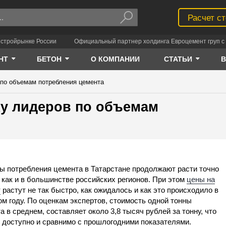
Расчет с
 стройрынке России
Официальный партнер холдинга Евроцемент груп с 
НТ
БЕТОН
О КОМПАНИИ
СТАТЬИ
 по объемам потребления цемента
ку лидеров по объемам
 потребления цемента в Татарстане продолжают расти точно
, как и в большинстве российских регионов. При этом
цены на
т
растут не так быстро, как ожидалось и как это происходило в
м году. По оценкам экспертов, стоимость одной тонны
а в среднем, составляет около 3,8 тысяч рублей за тонну, что
 доступно и сравнимо с прошлогодними показателями.