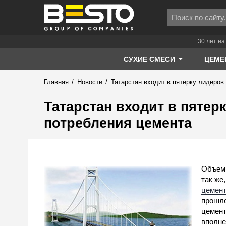
30 лет на
СУХИЕ СМЕСИ
ЦЕМЕ
Главная
/
Новости
/
Татарстан входит в пятерку лидеров
Татарстан входит в пятер
потребления цемента
Объемы
так же
цемен
прошло
цемент
вполне