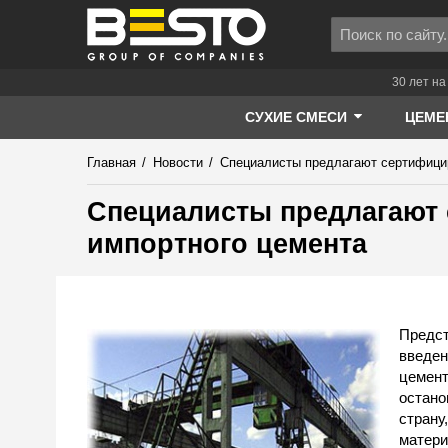
30 лет на
СУХИЕ СМЕСИ
ЦЕМЕ
Главная
/
Новости
/
Специалисты предлагают сертифици
Специалисты предлагают
импортного цемента
Предст
введен
цемент
остано
страну
матери