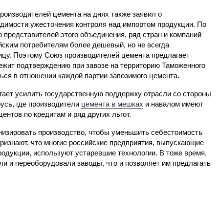
роизводителей цемента на днях также заявил о
димости ужесточения контроля над импортом продукции. По
 представителей этого объединения, ряд стран и компаний
йским потребителям более дешевый, но не всегда
ницу. Поэтому Союз производителей цемента предлагает
лежит подтверждению при завозе на территорию Таможенного
ся в отношении каждой партии завозимого цемента.
гает усилить государственную поддержку отрасли со стороны
русь, где производители
цемента в мешках
и навалом имеют
нтов по кредитам и ряд других льгот.
низировать производство, чтобы уменьшить себестоимость
ризнают, что многие российские предприятия, выпускающие
родукции, используют устаревшие технологии. В тоже время,
и и переоборудовали заводы, что и позволяет им предлагать