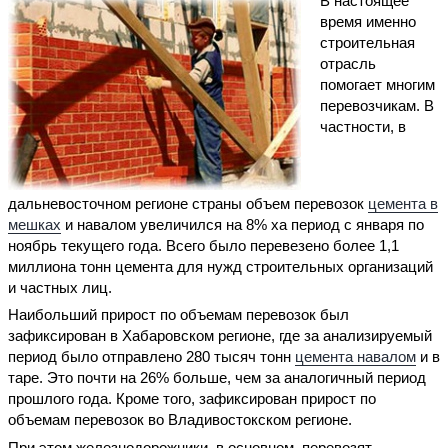
В настоящее
время именно
строительная
отрасль
помогает многим
перевозчикам. В
частности, в
дальневосточном регионе страны объем перевозок
цемента в
мешках
и навалом увеличился на 8% ха период с января по
ноябрь текущего года. Всего было перевезено более 1,1
миллиона тонн цемента для нужд строительных организаций
и частных лиц.
Наибольший прирост по объемам перевозок был
зафиксирован в Хабаровском регионе, где за анализируемый
период было отправлено 280 тысяч тонн
цемента навалом
и в
таре. Это почти на 26% больше, чем за аналогичный период
прошлого года. Кроме того, зафиксирован прирост по
объемам перевозок во Владивостокском регионе.
При этом железнодорожники, в основном, перевозят