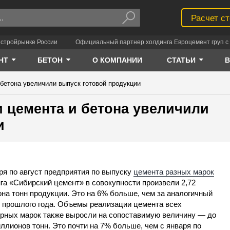
Расчет с
 стройрынке России
Официальный партнер холдинга Евроцемент груп с 
НТ
БЕТОН
О КОМПАНИИ
СТАТЬИ
бетона увеличили выпуск готовой продукции
 цемента и бетона увеличили
и
ря по август предприятия по выпуску
цемента разных марок
га «Сибирский цемент» в совокупности произвели 2,72
на тонн продукции. Это на 6% больше, чем за аналогичный
 прошлого года. Объемы реализации цемента всех
рных марок также выросли на сопоставимую величину — до
иллионов тонн. Это почти на 7% больше, чем с января по