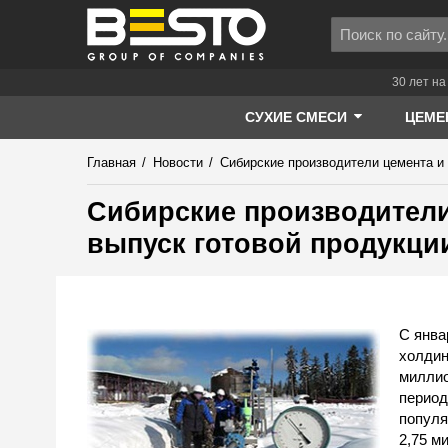
30 лет на
СУХИЕ СМЕСИ
ЦЕМЕ
Главная
/
Новости
/
Сибирские производители цемента и 
Сибирские производители
выпуск готовой продукци
С янва
холдин
миллио
период
популя
2,75 м