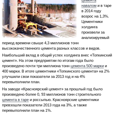
цемента
навалом
и в таре
в 2014 году
возрос на 1,3%.
Цементники
холдинга
произвели за
анализируемый
период времени свыше 4,3 миллионов тонн
высококачественного цемента разных классов и видов.
Наибольший вклад в общий успех холдинга внес «Топкинский
цемент». На этом предприятии по итогам года было
произведено почти три миллиона тонн
цемента 500 марки
и
400 марки. В итоге цементники «Топкинского цемента» на 2%
улучшили свои показатели за 2013 год и на 4%
перевыполнили план.
На заводе «Красноярский цемент» за прошлый год было
произведено более 0, 93 миллионов тонн строительного
цемента в таре
и россыпью. Красноярские цементники
превзошли показатели 2013 года на 3%, а также
перевыполнили план на 1%.