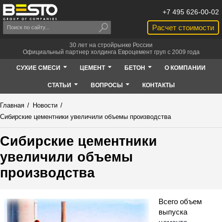
+7 495 626-00-02
Расчет стоимости
30 лет на стройрынке России
Официальный партнер холдинга Евроцемент груп с 2009 года
СУХИЕ СМЕСИ
ЦЕМЕНТ
БЕТОН
О КОМПАНИИ
СТАТЬИ
ВОПРОСЫ
КОНТАКТЫ
Главная
/
Новости
/
Сибирские цементники увеличили объемы производства
Сибирские цементники
увеличили объемы
производства
Всего объем
выпуска