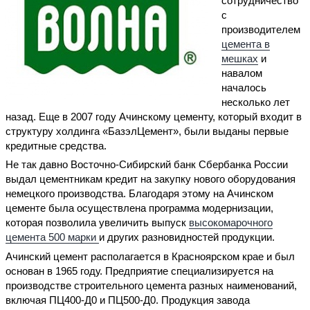
сотрудничество
с
производителем
цемента в
мешках
и
навалом
началось
несколько лет
назад. Еще в 2007 году Ачинскому цементу, который входит в
структуру холдинга «БазэлЦемент», были выданы первые
кредитные средства.
Не так давно Восточно-Сибирский банк Сбербанка России
выдал цементникам кредит на закупку нового оборудования
немецкого производства. Благодаря этому на Ачинском
цементе была осуществлена программа модернизации,
которая позволила увеличить выпуск
высокомарочного
цемента 500 марки
и других разновидностей продукции.
Ачинский цемент располагается в Красноярском крае и был
основан в 1965 году. Предприятие специализируется на
производстве строительного цемента разных наименований,
включая ПЦ400-Д0 и ПЦ500-Д0. Продукция завода