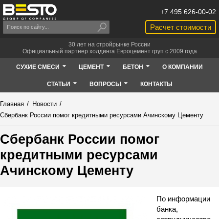
+7 495 626-00-02
Расчет стоимости
30 лет на стройрынке России
Официальный партнер холдинга Евроцемент груп с 2009 года
СУХИЕ СМЕСИ
ЦЕМЕНТ
БЕТОН
О КОМПАНИИ
СТАТЬИ
ВОПРОСЫ
КОНТАКТЫ
Главная
/
Новости
/
Сбербанк России помог кредитными ресурсами Ачинскому Цементу
Сбербанк России помог
кредитными ресурсами
Ачинскому Цементу
По информации
банка,