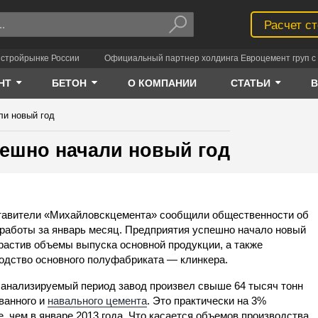
Расчет с
 стройрынке России
Официальный партнер холдинга Евроцемент груп с 
НТ
БЕТОН
О КОМПАНИИ
СТАТЬИ
ли новый год
пешно начали новый год
авители «Михайловскцемента» сообщили общественности об
 работы за январь месяц. Предприятия успешно начало новый
арастив объемы выпуска основной продукции, а также
одство основного полуфабриката — клинкера.
а анализируемый период завод произвел свыше 64 тысяч тонн
ванного и
навального цемента
. Это практически на 3%
, чем в январе 2013 года. Что касается объемов производства