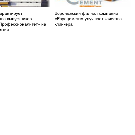
арантирует
Воронежский филиал компании
тво выпускников
«Евроцемент» улучшает качество
Профессионалитет» на
клинкера
ятия.