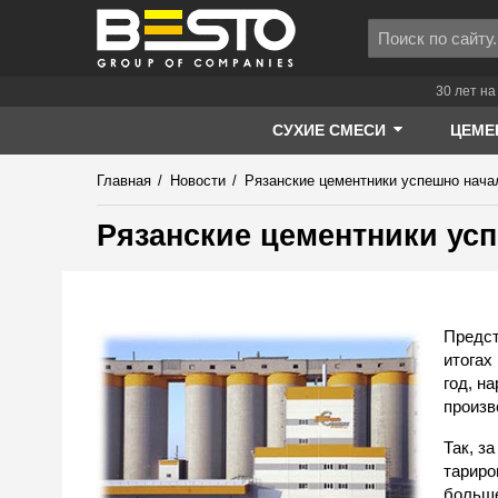
30 лет на
СУХИЕ СМЕСИ
ЦЕМЕ
Главная
/
Новости
/
Рязанские цементники успешно нача
Рязанские цементники ус
Предст
итогах
год, н
произв
Так, з
тариро
больше