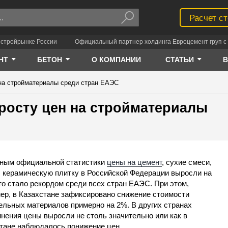
Расчет с
 стройрынке России
Официальный партнер холдинга Евроцемент груп с 
НТ
БЕТОН
О КОМПАНИИ
СТАТЬИ
 на стройматериалы среди стран ЕАЭС
 росту цен на стройматериалы
ным официальной статистики
цены на цемент
, сухие смеси,
, керамическую плитку в Российской Федерации выросли на
то стало рекордом среди всех стран ЕАЭС. При этом,
ер, в Казахстане зафиксировано снижение стоимости
ельных материалов примерно на 2%. В других странах
нения цены выросли не столь значительно или как в
тане наблюдалось понижение цен.