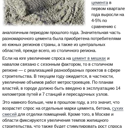
цемента
в
первом квартале
года выросли на
4-5% по
сравнению с
аналогичным периодом прошлого года. Значительная часть
разномарочного цемента была приобретена потребителями
из южных регионов страны, а также из центральных
областей, прежде всего, из столичного региона.
Если на юге увеличение спроса на
цемент в мешках
и
навалом связано с сезонным фактором, то в столичном
регионе — с реализацией разнообразных проектов в сфере
строительства. В текущем году ожидается, в частности,
увеличение объемов работ метростроевцев. По планам
властей, в городе должно быть введено в эксплуатацию 14
километров путей и 7 станций и пересадочных узлов.
Это намного больше, чем в прошлом году, а это значит, что
возрастет спрос на отдельные марки цемента, бетона,
сухих
смесей
для отделки помещений. Кроме того, в Москве и
области фиксируются увеличения темпов жилищного
строительства, что также будет стимулировать рост спроса