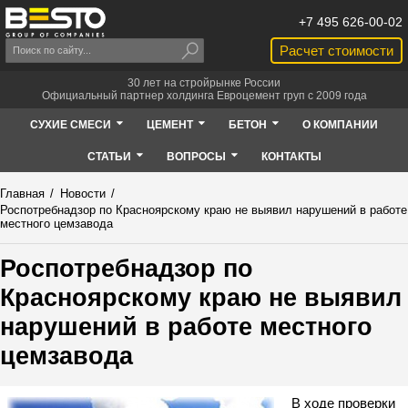
+7 495 626-00-02
Расчет стоимости
30 лет на стройрынке России
Официальный партнер холдинга Евроцемент груп с 2009 года
СУХИЕ СМЕСИ
ЦЕМЕНТ
БЕТОН
О КОМПАНИИ
СТАТЬИ
ВОПРОСЫ
КОНТАКТЫ
Главная
/
Новости
/
Роспотребнадзор по Красноярскому краю не выявил нарушений в работе
местного цемзавода
Роспотребнадзор по
Красноярскому краю не выявил
нарушений в работе местного
цемзавода
В ходе проверки