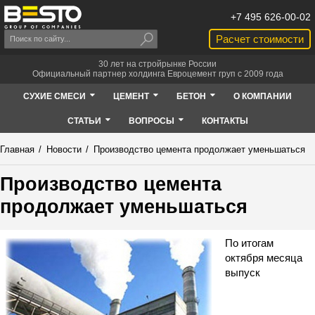
+7 495 626-00-02
Расчет стоимости
30 лет на стройрынке России
Официальный партнер холдинга Евроцемент груп с 2009 года
СУХИЕ СМЕСИ
ЦЕМЕНТ
БЕТОН
О КОМПАНИИ
СТАТЬИ
ВОПРОСЫ
КОНТАКТЫ
Главная
/
Новости
/
Производство цемента продолжает уменьшаться
Производство цемента
продолжает уменьшаться
По итогам
октября месяца
выпуск