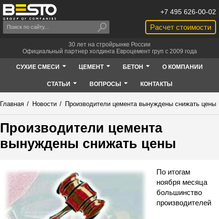
+7 495 626-00-02
Расчет стоимости
30 лет на стройрынке России
Официальный партнер холдинга Евроцемент груп с 2009 года
СУХИЕ СМЕСИ
ЦЕМЕНТ
БЕТОН
О КОМПАНИИ
СТАТЬИ
ВОПРОСЫ
КОНТАКТЫ
Главная
/
Новости
/
Производители цемента вынуждены снижать цены
Производители цемента
вынуждены снижать цены
По итогам
ноября месяца
большинство
производителей