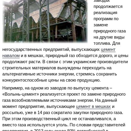
заводах
продолжается
реализация
программ по
замене
природного газа
на другие виды
топлива. Для
негосударственных предприятий, выпускающих
цемент
навалом
и в мешках, природный газ обходится дорого, и цены
продолжают расти. В связи с этим украинские производители
строительных материалов вынуждены переходить на
альтернативные источники энергии, стремясь сохранить
конкурентоспособные цены на свою продукцию.
Например, на одном из заводов по выпуску цемента –
«Волынь-цемент» реализуется проект по замене природного
газа возобновляемыми источниками энергии. На данный
момент предприятие, выпускающее
цемент в мешках
и
россыпью, уже в 14 раз сократило закупки природного газа.
При этом производственный цикл не останавливался, а
вместо газа используется уголь. По словам представителей
предприятия, в 2013 году около 93% потребностей в