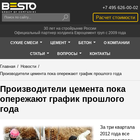
+7 495 626-00-02
Расчет стоимости
30 лет на стройрынке России
Официальный партнер холдинга Евроцемент груп с 2009 года
СУХИЕ СМЕСИ
ЦЕМЕНТ
БЕТОН
О КОМПАНИИ
СТАТЬИ
ВОПРОСЫ
КОНТАКТЫ
Главная
/
Новости
/
Производители цемента пока опережают график прошлого года
Производители цемента пока
опережают график прошлого
года
За три квартала
2012 года все