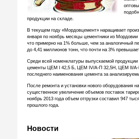
оптовы
подобн
продукции на складе.
В текущем году «Мордовцемент» наращивает прои
января по ноябрь месяцы цементники из Мордовии 
что примерно на 1% больше, чем за аналогичный пе
до 4,41 миллионов тонн, что почти на 3% превышает
Среди всей номенклатуры выпускаемой продукции 
цементы ЦЕМ I 42,5 Б, ЦЕМ IV/A-П 32,5Н, ЦЕМ II/A-
последнего наименования цемента за анализируемы
После ремонта и установки нового оборудования на
существенное увеличение объемов поставок тариро
ноябрь 2013 года объем отгрузки составил 947 тыс
прошлого года.
Новости