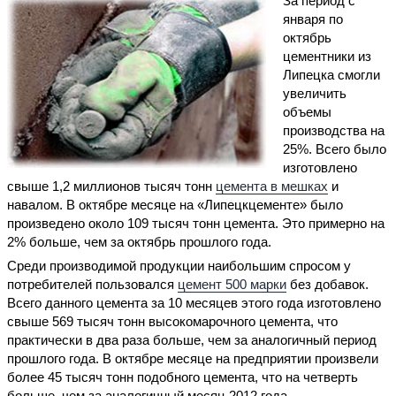
За период с
января по
октябрь
цементники из
Липецка смогли
увеличить
объемы
производства на
25%. Всего было
изготовлено
свыше 1,2 миллионов тысяч тонн
цемента в мешках
и
навалом. В октябре месяце на «Липецкцементе» было
произведено около 109 тысяч тонн цемента. Это примерно на
2% больше, чем за октябрь прошлого года.
Среди производимой продукции наибольшим спросом у
потребителей пользовался
цемент 500 марки
без добавок.
Всего данного цемента за 10 месяцев этого года изготовлено
свыше 569 тысяч тонн высокомарочного цемента, что
практически в два раза больше, чем за аналогичный период
прошлого года. В октябре месяце на предприятии произвели
более 45 тысяч тонн подобного цемента, что на четверть
больше, чем за аналогичный месяц 2012 года.