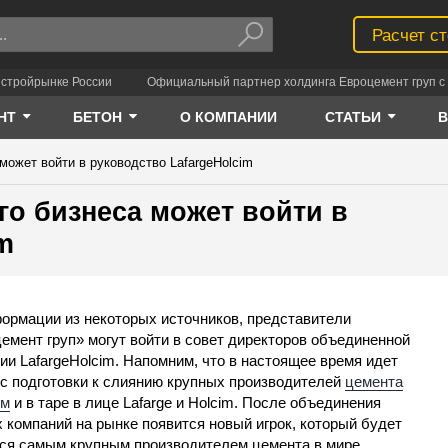
Расчет с
 стройрынке России
Официальный партнер холдинга Евроцемент груп с 
НТ
БЕТОН
О КОМПАНИИ
СТАТЬИ
может войти в руководство LafargeHolcim
го бизнеса может войти в
m
ормации из некоторых источников, представители
емент груп» могут войти в совет директоров объединенной
ии LafargeHolcim. Напомним, что в настоящее время идет
с подготовки к слиянию крупных производителей
цемента
ом
и в таре в лице Lafarge и Holcim. После объединения
 компаний на рынке появится новый игрок, который будет
ся самым крупным производителем цемента в мире.