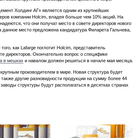
емент Холдинг АГ» является одним из крупнейших
еров компании Holcim, владея больше чем 10% акций. На
надеются, что они получат место в совете директоров нового
а данное место предложена кандидатура Филарета Гальчева,
ого, как Lafarge поглотит Holcim, представитель
ете директоров. Окончательно вопрос о специфике
а в мешках
и навалом должен решиться в начале мая месяца.
 крупным производителем в мире. Новая структура будет
 а также другие разновидности продукции на сумму более 44
 заводы структуры будут располагаться в десятках странах