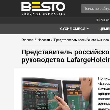
30 лет на
СУХИЕ СМЕСИ
ЦЕМЕ
Главная
/
Новости
/
Представитель российского бизнеса 
Представитель российско
руководство LafargeHolci
По инф
«Евроц
компан
процес
навал
данных
являть