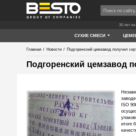
30 лет на
СУХИЕ СМЕСИ
ЦЕМЕ
Главная
/
Новости
/
Подгоренский цемзавод получил сер
Подгоренский цемзавод п
Незави
заводе
ISO 90
осущес
упако
итоге 
качест