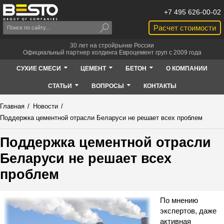
+7 495 626-00-02
Расчет стоимости
30 лет на стройрынке России
Официальный партнер холдинга Евроцемент груп с 2009 года
СУХИЕ СМЕСИ
ЦЕМЕНТ
БЕТОН
О КОМПАНИИ
СТАТЬИ
ВОПРОСЫ
КОНТАКТЫ
Главная
/
Новости
/
Поддержка цементной отрасли Беларуси не решает всех проблем
Поддержка цементной отрасли
Беларуси не решает всех
проблем
По мнению
экспертов, даже
активная