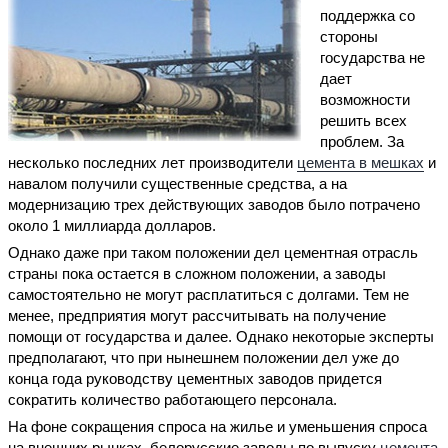
поддержка со
стороны
государства не
дает
возможности
решить всех
проблем. За
несколько последних лет производители
цемента в мешках
и
навалом получили существенные средства, а на
модернизацию трех действующих заводов было потрачено
около 1 миллиарда долларов.
Однако даже при таком положении дел цементная отрасль
страны пока остается в сложном положении, а заводы
самостоятельно не могут расплатиться с долгами. Тем не
менее, предприятия могут рассчитывать на получение
помощи от государства и далее. Однако некоторые эксперты
предполагают, что при нынешнем положении дел уже до
конца года руководству цементных заводов придется
сократить количество работающего персонала.
На фоне сокращения спроса на жилье и уменьшения спроса
на внешних рынках, белорусские заводы по выпуску
цемента