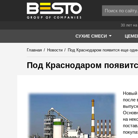
30 лет на
СУХИЕ СМЕСИ
ЦЕМЕ
Главная
/
Новости
/
Под Краснодаром появится еще один
Под Краснодаром появитс
Новый 
после 
выпуск
Основн
на нек
постав
покупа