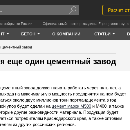
Расчет с
 стройрынке России
Официальный партнер холдинга Евроцемент груп с 
НТ
БЕТОН
О КОМПАНИИ
СТАТЬИ
 цементный завод
я еще один цементный завод
цементный завод должен начать работать через пять лет, а
выхода на максимальную мощность предприятия на нем будет
аться около двух миллионов тонн портландцемента в год.
ой упор будет сделан на
цемент марок М500
и М400, а также
оторые другие разновидности материала. Продукция будет
ляться потребителям Краснодарского края, а также оптовым
телям из других российских регионов.