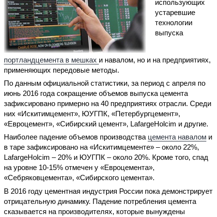
использующих
устаревшие
технологии
выпуска
портландцемента в мешках
и навалом, но и на предприятиях,
применяющих передовые методы.
По данным официальной статистики, за период с апреля по
июнь 2016 года сокращение объемов выпуска цемента
зафиксировано примерно на 40 предприятиях отрасли. Среди
них «Искитимцемент», ЮУГПК, «Петербургцемент»,
«Евроцемент», «Сибирский цемент», LafargeHolcim и другие.
Наиболее падение объемов производства
цемента навалом
и
в таре зафиксировано на «Искитимцементе» – около 22%,
LafargeHolcim – 20% и ЮУГПК – около 20%. Кроме того, спад
на уровне 10-15% отмечен у «Евроцемента»,
«Себряковцемента», «Сибирского цемента».
В 2016 году цементная индустрия России пока демонстрирует
отрицательную динамику. Падение потребления цемента
сказывается на производителях, которые вынуждены