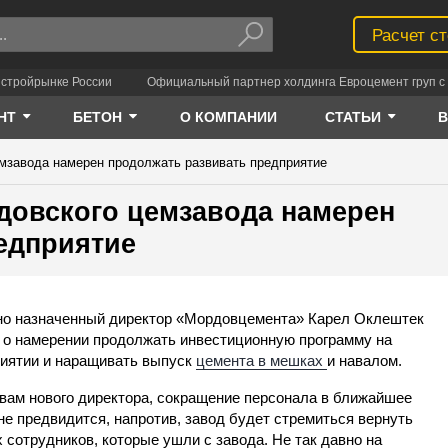
Расчет с
 стройрынке России
Официальный партнер холдинга Евроцемент груп с 
НТ
БЕТОН
О КОМПАНИИ
СТАТЬИ
мзавода намерен продолжать развивать предприятие
довского цемзавода намерен
едприятие
о назначенный директор «Мордовцемента» Карел Оклештек
 о намерении продолжать инвестиционную программу на
иятии и наращивать выпуск
цемента в мешках
и навалом.
вам нового директора, сокращение персонала в ближайшее
не предвидится, напротив, завод будет стремиться вернуть
 сотрудников, которые ушли с завода. Не так давно на