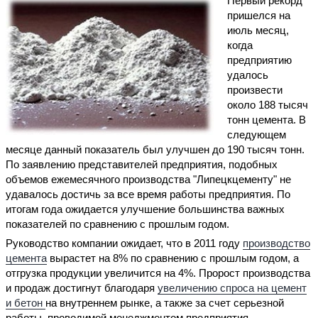
Первый рекорд
пришелся на
июль месяц,
когда
предприятию
удалось
произвести
около 188 тысяч
тонн цемента. В
следующем
месяце данный показатель был улучшен до 190 тысяч тонн.
По заявлению представителей предприятия, подобных
объемов ежемесячного производства "Липецкцементу" не
удавалось достичь за все время работы предприятия. По
итогам года ожидается улучшение большинства важных
показателей по сравнению с прошлым годом.
Руководство компании ожидает, что в 2011 году
производство
цемента
вырастет на 8% по сравнению с прошлым годом, а
отгрузка продукции увеличится на 4%. Пророст производства
и продаж достигнут благодаря
увеличению спроса на цемент
и бетон
на внутреннем рынке, а также за счет серьезной
работы, проводимой менеджментом предприятия.