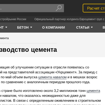
Расчет с
 стройрынке России
Официальный партнер холдинга Евроцемент груп с 
НТ
БЕТОН
О КОМПАНИИ
СТАТЬИ
емента
зводство цемента
ация об улучшении ситуации в отрасли появилась со
й на представителей ассоциации «Укрцемент». За период с
 по май объем выпуска
цемента навалом
и в мешках возрос
 по сравнению с аналогичным периодом прошлого года.
в стране было изготовлено около 3,2 миллионов тонн
цемента
и навалом, что оказалось неожиданностью даже для
листов. В связи с определенным оживлением в строительном