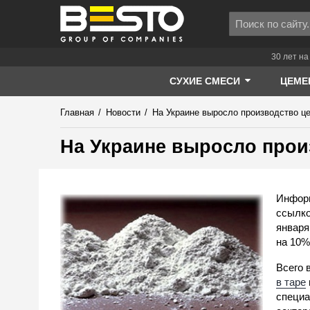
30 лет на
СУХИЕ СМЕСИ
ЦЕМЕ
Главная
/
Новости
/
На Украине выросло производство ц
На Украине выросло прои
Информ
ссылко
января
на 10%
Всего 
в таре
специа