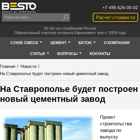
+7 495 626-00-02
Расчет стоимости
30 лет на стройрынке России
Официальный партнер холдинга Евроцемент груп с 2009 года
СУХИЕ СМЕСИ
ЦЕМЕНТ
БЕТОН
О КОМПАНИИ
СТАТЬИ
ВОПРОСЫ
КОНТАКТЫ
Главная
/
Новости
/
На Ставрополье будет построен новый цементный завод
На Ставрополье будет построен
новый цементный завод
Проект
строительства
завода по
выпуску