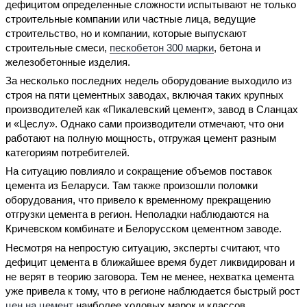
дефицитом определенные сложности испытывают не только
строительные компании или частные лица, ведущие
строительство, но и компании, которые выпускают
строительные смеси,
пескобетон 300 марки
, бетона и
железобетонные изделия.
За несколько последних недель оборудование выходило из
строя на пяти цементных заводах, включая таких крупных
производителей как «Пикалевский цемент», завод в Сланцах
и «Цеслу». Однако сами производители отмечают, что они
работают на полную мощность, отгружая цемент разным
категориям потребителей.
На ситуацию повлияло и сокращение объемов поставок
цемента из Беларуси. Там также произошли поломки
оборудования, что привело к временному прекращению
отгрузки цемента в регион. Неполадки наблюдаются на
Кричевском комбинате и Белорусском цементном заводе.
Несмотря на непростую ситуацию, эксперты считают, что
дефицит цемента в ближайшее время будет ликвидирован и
не верят в теорию заговора. Тем не менее, нехватка цемента
уже привела к тому, что в регионе наблюдается быстрый рост
цен на цемент
наиболее ходовых марок и классов.