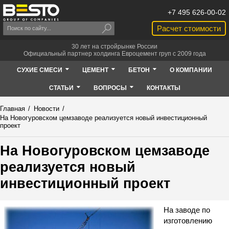
+7 495 626-00-02
Расчет стоимости
30 лет на стройрынке России
Официальный партнер холдинга Евроцемент груп с 2009 года
СУХИЕ СМЕСИ
ЦЕМЕНТ
БЕТОН
О КОМПАНИИ
СТАТЬИ
ВОПРОСЫ
КОНТАКТЫ
Главная
/
Новости
/
На Новогуровском цемзаводе реализуется новый инвестиционный
проект
На Новогуровском цемзаводе
реализуется новый
инвестиционный проект
На заводе по
изготовлению