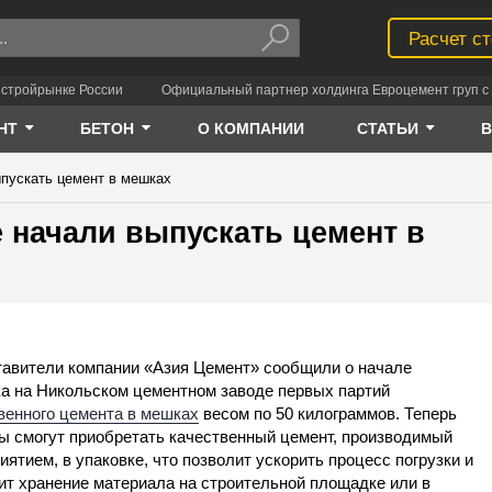
Расчет с
 стройрынке России
Официальный партнер холдинга Евроцемент груп с 
НТ
БЕТОН
О КОМПАНИИ
СТАТЬИ
пускать цемент в мешках
 начали выпускать цемент в
авители компании «Азия Цемент» сообщили о начале
а на Никольском цементном заводе первых партий
венного цемента в мешках
весом по 50 килограммов. Теперь
ы смогут приобретать качественный цемент, производимый
иятием, в упаковке, что позволит ускорить процесс погрузки и
ит хранение материала на строительной площадке или в