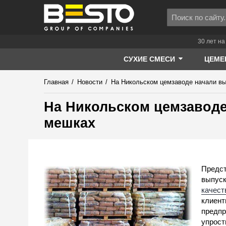
30 лет на
СУХИЕ СМЕСИ
ЦЕМЕ
Главная
/
Новости
/
На Никольском цемзаводе начали вы
На Никольском цемзаводе
мешках
Предст
выпуск
качест
клиент
предпр
упрост