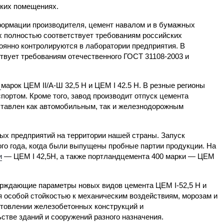
ких помещениях.
ормации производителя, цемент навалом и в бумажных
 полностью соответствует требованиям российских
тоянно контролируются в лаборатории предприятия. В
твует требованиям отечественного ГОСТ 31108-2003 и
т
марок ЦЕМ II/A-Ш 32,5 Н и ЦЕМ I 42.5 Н. В резные регионы
ортом. Кроме того, завод производит отпуск цемента
ставлен как автомобильным, так и железнодорожным
ых предприятий на территории нашей страны. Запуск
го года, когда были выпущены пробные партии продукции. На
и
— ЦЕМ I 42,5Н, а также портландцемента 400 марки — ЦЕМ
ерждающие параметры новых видов цемента ЦЕМ I-52,5 Н и
 особой стойкостью к механическим воздействиям, морозам и
готовлении железобетонных конструкций и
ьстве зданий и сооружений разного назначения.