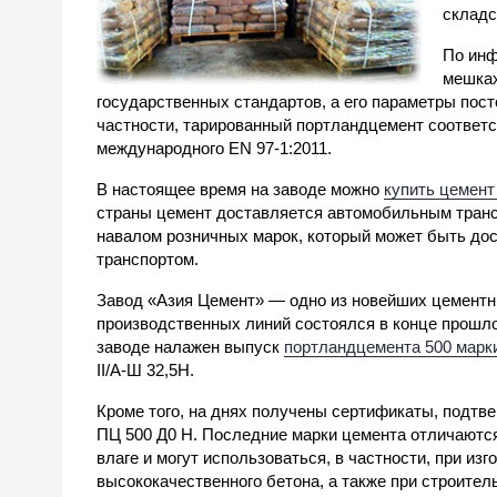
складс
По инф
мешках
государственных стандартов, а его параметры пос
частности, тарированный портландцемент соответс
международного EN 97-1:2011.
В настоящее время на заводе можно
купить цемен
страны цемент доставляется автомобильным трансп
навалом розничных марок, который может быть до
транспортом.
Завод «Азия Цемент» — одно из новейших цементн
производственных линий состоялся в конце прошло
заводе налажен выпуск
портландцемента 500 марк
II/А-Ш 32,5Н.
Кроме того, на днях получены сертификаты, подтв
ПЦ 500 Д0 Н. Последние марки цемента отличаются
влаге и могут использоваться, в частности, при из
высококачественного бетона, а также при строител