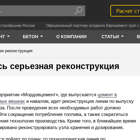
Расчет с
 стройрынке России
Официальный партнер холдинга Евроцемент груп с 
НТ
БЕТОН
О КОМПАНИИ
СТАТЬИ
я реконструкция
ь серьезная реконструкция
дприятии «Мордовцемент», где выпускается
цемент в
ных мешках
и навалом, идет реконструкция линии по выпуску
ра. После проведения всех необходимых работ должно
йти сокращение потребления топлива, а также сократиться
ния технологии производства. Кроме того, в ближайшее время
ировано реконструировать узла хранения и дозирования.
се пойдет по плану, то технологическая линия по