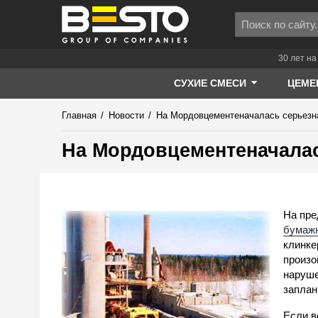
30 лет на
СУХИЕ СМЕСИ
ЦЕМЕ
Главная
/
Новости
/
На Мордовцементеначалась серьезна
На Мордовцементеначалас
На пре
бумаж
клинке
произо
наруше
заплан
Если в