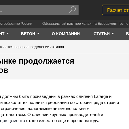
Расчет с
 стройрынке России
Официальный партнер холдинга Евроцемент груп с 
НТ
БЕТОН
О КОМПАНИИ
СТАТЬИ
лжается перераспределении активов
ынке продолжается
ов
 должны быть произведены в рамках слияния Lafarge и
 и позволят выполнить требования со стороны ряда стран и
 ограничения, налагаемые антимонопольным
дательством. О слиянии крупных производителей и
цов цемента
стало известно еще в прошлом году.