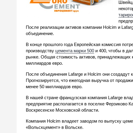
Швейца
некото
тариро
предпр
После реализации активов компании Holcim и Lafar
объединение.
В конце прошлого года Европейская комиссия потре
производству
цемента марки 500
и 400, чтобы в д
рынке. Общая стоимость активов, принадлежащих к
миллиардов евро.
После объединения Lafarge и Holcim они создадут 
Прогнозируется, что ежегодная выручка от продажи
менее 50 миллиардов евро.
В нашей стране французская компания Lafarge вла
предприятие располагается в поселке Ферзиково Ка
Воскресенске Московской области.
Компания Holcim владеет заводом по выпуску цеме
«Вольскцемент» в Вольске.