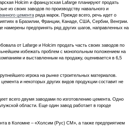
рская Holcim и французская Lafarge планируют продать
рые из своих заводов по производству навального и
ванного цемента
ряда марок. Прежде всего, речь идет о
иятиях в Бразилии, Франции, Канаде, США, Сербии, Венгрии.
ge намерены предпринять ряд других шагов, направленных на
бовала от Lafarge и Holcim продать часть своих заводов по
альнейшем избежать проблем с монопольным положением на
омпаниям и выставленным на продажу, оценивается в 6,5
крупнейшего игрока на рынке строительных материалов.
 цемента и некоторых других видов продукции составит не
деет всего двумя заводами по изготовлению цемента. Одно
лужской области. Еще один завод работает в городе
нта в Коломне – «Холсим (Рус) CM», а также предприятием