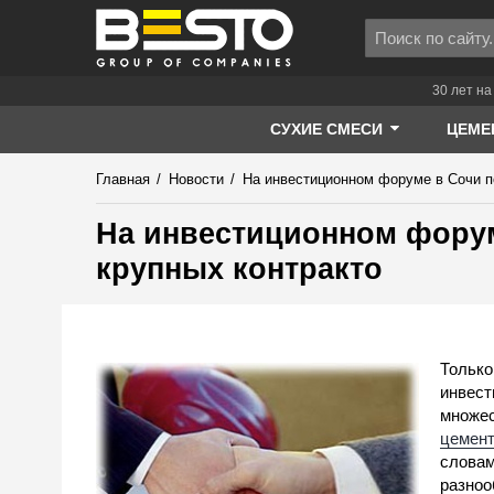
30 лет на
СУХИЕ СМЕСИ
ЦЕМЕ
Главная
/
Новости
/
На инвестиционном форуме в Сочи п
На инвестиционном форум
крупных контракто
Только
инвест
множес
цемен
словам
разноо