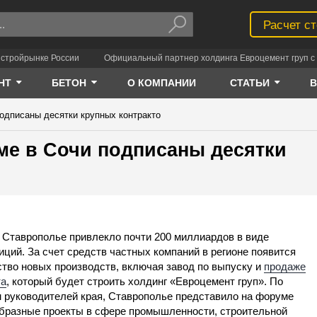
Расчет с
 стройрынке России
Официальный партнер холдинга Евроцемент груп с 
НТ
БЕТОН
О КОМПАНИИ
СТАТЬИ
одписаны десятки крупных контракто
е в Сочи подписаны десятки
 Ставрополье привлекло почти 200 миллиардов в виде
иций. За счет средств частных компаний в регионе появится
тво новых производств, включая завод по выпуску и
продаже
та
, который будет строить холдинг «Евроцемент груп». По
 руководителей края, Ставрополье представило на форуме
бразные проекты в сфере промышленности, строительной