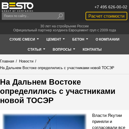
+7 495 626-00-02
Расчет стоимости
30 лет на стройрынке России
Официальный партнер холдинга Евроцемент груп с 2009 года
СУХИЕ СМЕСИ
ЦЕМЕНТ
БЕТОН
О КОМПАНИИ
СТАТЬИ
ВОПРОСЫ
КОНТАКТЫ
Главная
/
Новости
/
На Дальнем Востоке определились с участниками новой ТОСЭР
На Дальнем Востоке
определились с участниками
новой ТОСЭР
Власти Якутии
приняли и
согласовали все