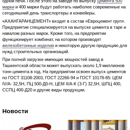
одной печи. После этого на заводе по выпуску
цемента 500
марки
и 400 марки будут работать наиболее современные на
сегодняшний день транспортеры и конвейеры.
«АХАНГАРАНЦЕМЕНТ» входит в состав «Евроцемент груп».
Предприятие специализируется на выпуске цемента в таре и
навалом разных марок. Кроме того, на предприятии
функционирует комбинат, на котором производят
железобетонные изделия
и некоторую другую продукцию для
нужд строительных организаций.
При полной загрузке имеющих мощностей завод в
Ташкентской области может выпускать около 1,9 миллионов
тонн цемента в год. На предприятии освоен выпуск цементов
по ГОСТ 31108-2003, ГОСТ 22266-94 и ГОСТ 10178-85: ЦЕМ
IV/А- 32,5Н, ПЦ 500-Д0-Н, ЦЕМ II/А-К (З-Г) 32,5Н, ШПЦ 400,
ССПЦ 400-Д20 и другие виды продукции.
Новости