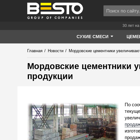
30 лет на
СУХИЕ СМЕСИ
ЦЕМЕ
Главная
/
Новости
/
Мордовские цементники увеличивают
Мордовские цементники 
продукции
По соо
текуще
увелич
продаж
изгото
продаж