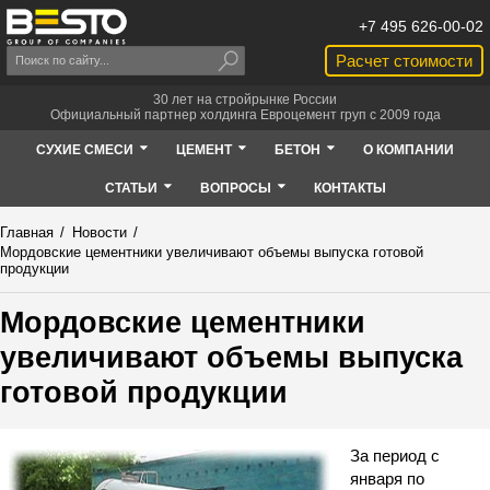
+7 495 626-00-02
Расчет стоимости
30 лет на стройрынке России
Официальный партнер холдинга Евроцемент груп с 2009 года
СУХИЕ СМЕСИ
ЦЕМЕНТ
БЕТОН
О КОМПАНИИ
СТАТЬИ
ВОПРОСЫ
КОНТАКТЫ
Главная
/
Новости
/
Мордовские цементники увеличивают объемы выпуска готовой
продукции
Мордовские цементники
увеличивают объемы выпуска
готовой продукции
За период с
января по