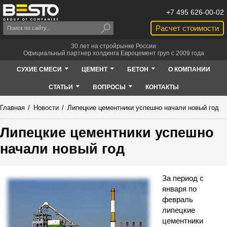
+7 495 626-00-02
Расчет стоимости
30 лет на стройрынке России
Официальный партнер холдинга Евроцемент груп с 2009 года
СУХИЕ СМЕСИ
ЦЕМЕНТ
БЕТОН
О КОМПАНИИ
СТАТЬИ
ВОПРОСЫ
КОНТАКТЫ
Главная
/
Новости
/
Липецкие цементники успешно начали новый год
Липецкие цементники успешно
начали новый год
За период с
января по
февраль
липецкие
цементники