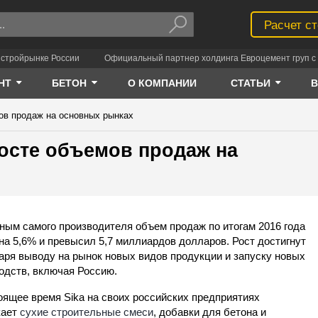
Расчет с
 стройрынке России
Официальный партнер холдинга Евроцемент груп с 
НТ
БЕТОН
О КОМПАНИИ
СТАТЬИ
ов продаж на основных рынках
росте объемов продаж на
ным самого производителя объем продаж по итогам 2016 года
на 5,6% и превысил 5,7 миллиардов долларов. Рост достигнут
аря выводу на рынок новых видов продукции и запуску новых
одств, включая Россию.
оящее время Sika на своих российских предприятиях
кает
сухие строительные смеси
, добавки для бетона и