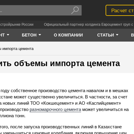
Расчет с
 стройрынке России
Официальный партнер холдинга Евроцемент груп с 
НТ
БЕТОН
О КОМПАНИИ
СТАТЬИ
ы импорта цемента
тить объемы импорта цемента
 году собственное производство цемента навалом и в мешках
хстане может существенно увеличиться. В частности, за счет
а новых линий ТОО «Кокшецемент» и АО «Каспийцемент»
 производство
разномарочного цемента
может увеличиться на
ллиона тонн.
того, после запуска производственных линий в Казахстане
 уменьшиться ценовые колебания, включая повышение цен