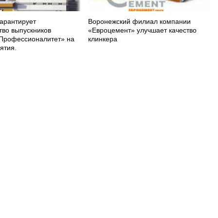
арантирует
Воронежский филиал компании
тво выпускников
«Евроцемент» улучшает качество
Профессионалитет» на
клинкера
ятия.