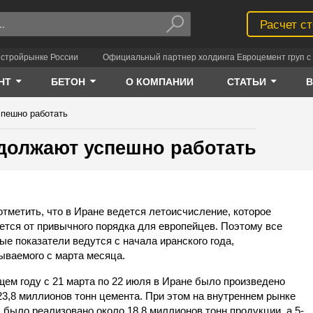
Расчет с
 стройрынке России
Официальный партнер холдинга Евроцемент груп с 
НТ
БЕТОН
О КОМПАНИИ
СТАТЬИ
пешно работать
должают успешно работать
отметить, что в Иране ведется летоисчисление, которое
ется от привычного порядка для европейцев. Поэтому все
ые показатели ведутся с начала иранского года,
ываемого с марта месяца.
щем году с 21 марта по 22 июля в Иране было произведено
23,8 миллионов тонн цемента. При этом на внутреннем рынке
 было реализовано около 18,8 миллионов тонн продукции, а 5-