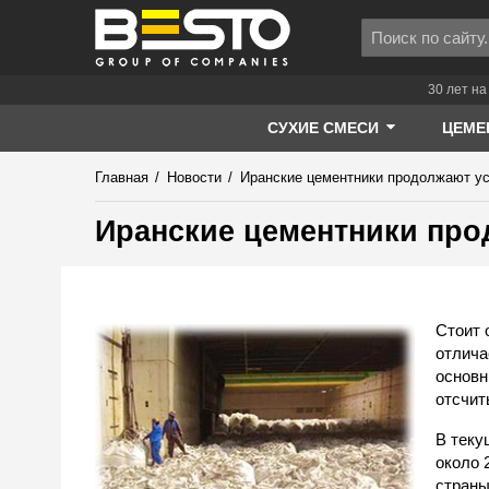
30 лет на
СУХИЕ СМЕСИ
ЦЕМЕ
Главная
/
Новости
/
Иранские цементники продолжают ус
Иранские цементники про
Стоит 
отлича
основн
отсчит
В теку
около 
страны