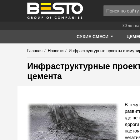
30 лет на
СУХИЕ СМЕСИ
ЦЕМЕ
Главная
/
Новости
/
Инфраструктурные проекты стимули
Инфраструктурные проек
цемента
В теку
развит
где не
дороги
настоя
негати