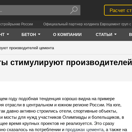
Расчет с
 стройрынке России
Официальный партнер холдинга Евроцемент груп с 
НТ
БЕТОН
О КОМПАНИИ
СТАТЬИ
руют производителей цемента
ты стимулируют производителе
щем году подобная тенденция хорошо видна на примере
ия отрасли в центральном и южном регионе России. На юге,
 так давно активно строились отели, спортивные объекты,
 и мосты для нужд участников Олимпиады и болельщиков, в
щее время крупных проектов не реализуется. Это сразу
вно сказалось на потреблении и
продажах цемента
, а также на