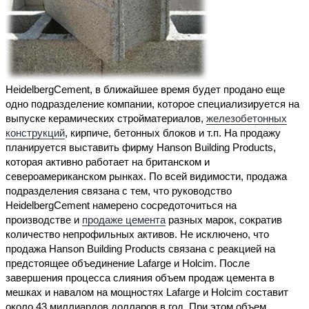
HeidelbergCement, в ближайшее время будет продано еще
одно подразделение компании, которое специализируется на
выпуске керамических стройматериалов,
железобетонных
конструкций
, кирпиче, бетонных блоков и т.п. На продажу
планируется выставить фирму Hanson Building Products,
которая активно работает на британском и
североамериканском рынках. По всей видимости, продажа
подразделения связана с тем, что руководство
HeidelbergCement намерено сосредоточиться на
производстве и
продаже цемента
разных марок, сократив
количество непрофильных активов. Не исключено, что
продажа Hanson Building Products связана с реакцией на
предстоящее объединение Lafarge и Holcim. После
завершения процесса слияния объем продаж цемента в
мешках и навалом на мощностях Lafarge и Holcim составит
около 43 миллиардов долларов в год. При этом объем