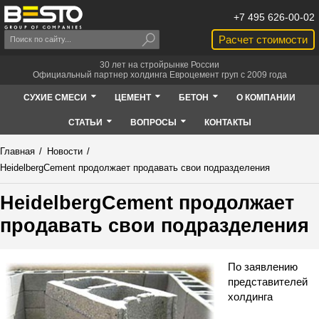
+7 495 626-00-02
Расчет стоимости
30 лет на стройрынке России
Официальный партнер холдинга Евроцемент груп с 2009 года
СУХИЕ СМЕСИ
ЦЕМЕНТ
БЕТОН
О КОМПАНИИ
СТАТЬИ
ВОПРОСЫ
КОНТАКТЫ
Главная
/
Новости
/
HeidelbergCement продолжает продавать свои подразделения
HeidelbergCement продолжает
продавать свои подразделения
По заявлению
представителей
холдинга