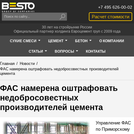
+7 495 626-00-02
Расчет стоимости
30 лет на стройрынке России
Официальный партнер холдинга Евроцемент груп с 2009 года
СУХИЕ СМЕСИ
ЦЕМЕНТ
БЕТОН
О КОМПАНИИ
СТАТЬИ
ВОПРОСЫ
КОНТАКТЫ
Главная
/
Новости
/
ФАС намерена оштрафовать недобросовестных производителей
цемента
ФАС намерена оштрафовать
недобросовестных
производителей цемента
Управление ФАС
по Приморскому