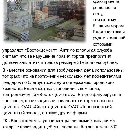
краю приняло
решение по
делу,
связанному с
бывшим мэром
Владивостока и
рядом компаний,
которыми
управляет «Востокцемент». Антимонопольная служба
считает, что за нарушение правил торгов предприятия
должны заплатить штраф в размере 21миллиона рублей.
В качестве основания для возбуждения дела использованы
тот факт, что на протяжении нескольких лет победителями
тендеров по благоустройству и содержанию городского
хозяйства Владивостока становились компании,
контролируемые «Востокцементом». В деле фигурируют, в
частности, производители навального и
тарированного
цемента
: ОАО «Спасскцемент», ОАО «Тепло­озерский
цементный завод», а также другие фирмы.
ГК «Востокцемент» управляет различными компаниями,
которые производят щебень, асфальт, бетон,
цемент 500