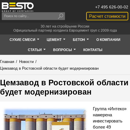
+7 495 626-00-02
Расчет стоимости
30 лет на стройрынке России
Официальный партнер холдинга Евроцемент груп с 2009 года
СУХИЕ СМЕСИ
ЦЕМЕНТ
БЕТОН
О КОМПАНИИ
СТАТЬИ
ВОПРОСЫ
КОНТАКТЫ
Главная
/
Новости
/
Цемзавод в Ростовской области будет модернизирован
Цемзавод в Ростовской области
будет модернизирован
Группа «Интеко»
намерена
инвестировать
более 49