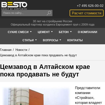
+7 495 626-00-02
Расчет стоимости
30 лет на стройрынке России
Официальный партнер холдинга Евроцемент груп с 2009 года
СУХИЕ СМЕСИ
ЦЕМЕНТ
БЕТОН
О КОМПАНИИ
СТАТЬИ
ВОПРОСЫ
КОНТАКТЫ
Главная
/
Новости
/
Цемзавод в Алтайском крае пока продавать не будут
Цемзавод в Алтайском крае
пока продавать не будут
Представители
компании
«Стройгаз»,
которая владеет