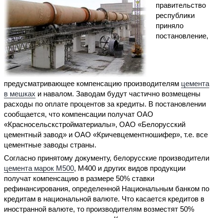
правительство
республики
приняло
постановление,
предусматривающее компенсацию производителям
цемента
в мешках
и навалом. Заводам будут частично возмещены
расходы по оплате процентов за кредиты. В постановлении
сообщается, что компенсации получат ОАО
«Красносельскстройматериалы», OAO «Белорусский
цементный завод» и OAO «Кричевцементношифер», т.е. все
цементные заводы страны.
Согласно принятому документу, белорусские производители
цемента марок М500
, М400 и других видов продукции
получат компенсацию в размере 50% ставки
рефинансирования, определенной Национальным банком по
кредитам в национальной валюте. Что касается кредитов в
иностранной валюте, то производителям возместят 50%