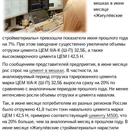
мешках в июне
месяце
«Жигулёвские
стройматериалы» превзошли показатели июня прошлого года
на 7%. При этом заводчане существенно увеличили объемы
отгрузки цемента ЦЕМ II/A-К (Ш-П) 32,5Б, а также
высокомарочного цемента ЦЕМ I 42,5 Н.
По сообщениям представителей предприятия, в июне месяце
рос спрос на
цемент в мешках
. В частности, за
анализируемый период отгрузка тарированного цемента
марки ЦЕМ II/A-К (Ш-П) 32,5Б выросла сразу на 20% по
сравнению с аналогичным периодом прошлого года. Не менее
интенсивно росли объемы отгрузки и цемента навалом.
Так, в июне месяце потребителям из разных регионов России
было отгружено 41,8 тысяч тонн навального цемента марки
ЦЕМ I 42,5 Н, примерно соответствующей
цементу М500
, что
на 20% больше, чем за аналогичный месяц в прошлом году. В
июне месяце «Жигулёвские стройматериалы» нарастили