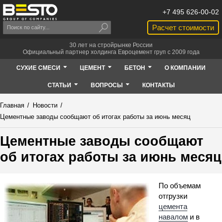
+7 495 626-00-02
Расчет стоимости
30 лет на стройрынке России
Официальный партнер холдинга Евроцемент груп с 2009 года
СУХИЕ СМЕСИ
ЦЕМЕНТ
БЕТОН
О КОМПАНИИ
СТАТЬИ
ВОПРОСЫ
КОНТАКТЫ
Главная
/
Новости
/
Цементные заводы сообщают об итогах работы за июнь месяц
Цементные заводы сообщают
об итогах работы за июнь месяц
По объемам
отгрузки
цемента
навалом
и в