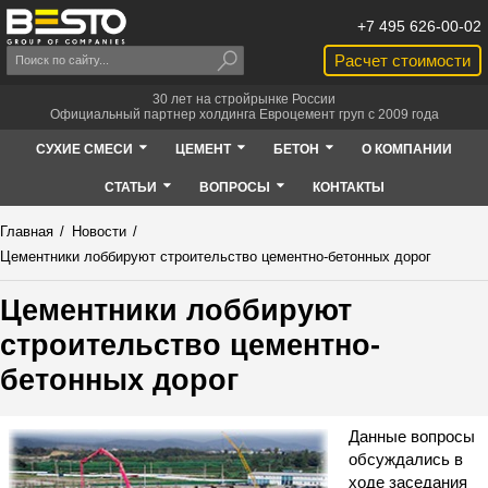
+7 495 626-00-02
Расчет стоимости
30 лет на стройрынке России
Официальный партнер холдинга Евроцемент груп с 2009 года
СУХИЕ СМЕСИ
ЦЕМЕНТ
БЕТОН
О КОМПАНИИ
СТАТЬИ
ВОПРОСЫ
КОНТАКТЫ
Главная
/
Новости
/
Цементники лоббируют строительство цементно-бетонных дорог
Цементники лоббируют
строительство цементно-
бетонных дорог
Данные вопросы
обсуждались в
ходе заседания