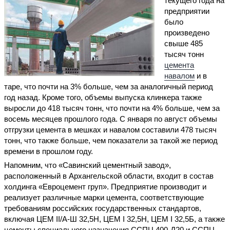
текущего года на
предприятии
было
произведено
свыше 485
тысяч тонн
цемента
навалом
и в
таре, что почти на 3% больше, чем за аналогичный период
год назад. Кроме того, объемы выпуска клинкера также
выросли до 418 тысяч тонн, что почти на 4% больше, чем за
восемь месяцев прошлого года. С января по август объемы
отгрузки цемента в мешках и навалом составили 478 тысяч
тонн, что также больше, чем показатели за такой же период
времени в прошлом году.
Напомним, что «Савинский цементный завод»,
расположенный в Архангельской области, входит в состав
холдинга «Евроцемент груп». Предприятие производит и
реализует различные марки цемента, соответствующие
требованиям российских государственных стандартов,
включая ЦЕМ II/А-Ш 32,5Н, ЦЕМ I 32,5Н, ЦЕМ I 32,5Б, а также
цементы специального назначения ССПЦ 400-Д20 и ССПЦ