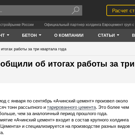
Расчет с
 стройрынке России
Официальный партнер холдинга Евроцемент груп с 
НТ
БЕТОН
О КОМПАНИИ
СТАТЬИ
итогах работы за три квартала года
общили об итогах работы за три
иод с января по сентябрь «Ачинский цемент» произвел около
сяч тонн рассыпного и
тарированного цемента
. Это более чем
больше, чем за аналогичный период прошлого года.
иятие «Ачинский цемент» входит в состав крупного холдинга
Цемента» и специализируется на производстве разных видов
а.