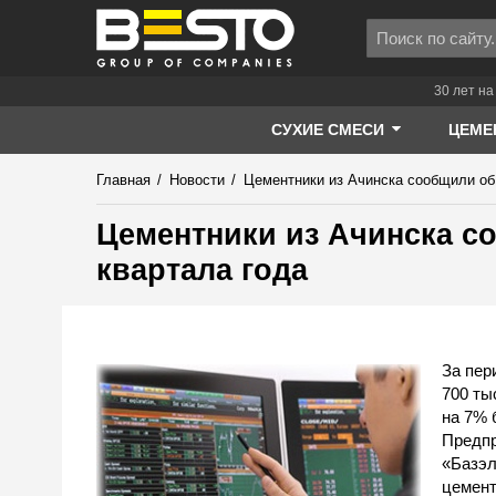
30 лет на
СУХИЕ СМЕСИ
ЦЕМЕ
Главная
/
Новости
/
Цементники из Ачинска сообщили об 
Цементники из Ачинска со
квартала года
За пер
700 ты
на 7% 
Предпр
«Базэл
цемент